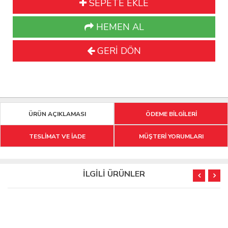
SEPETE EKLE
HEMEN AL
GERİ DÖN
ÜRÜN AÇIKLAMASI
ÖDEME BİLGİLERİ
TESLİMAT VE İADE
MÜŞTERİ YORUMLARI
İLGİLİ ÜRÜNLER