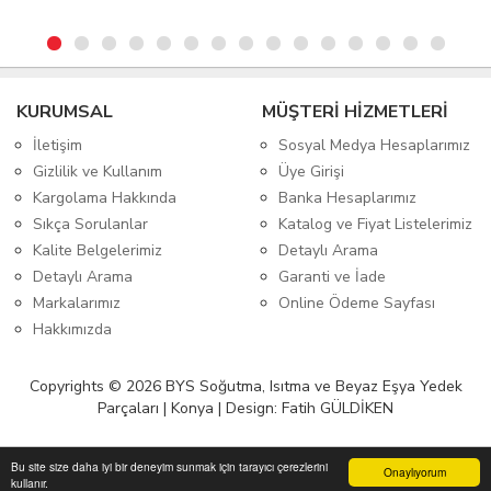
KURUMSAL
MÜŞTERİ HİZMETLERİ
İletişim
Sosyal Medya Hesaplarımız
Gizlilik ve Kullanım
Üye Girişi
Kargolama Hakkında
Banka Hesaplarımız
Sıkça Sorulanlar
Katalog ve Fiyat Listelerimiz
Kalite Belgelerimiz
Detaylı Arama
Detaylı Arama
Garanti ve İade
Markalarımız
Online Ödeme Sayfası
Hakkımızda
Copyrights © 2026 BYS Soğutma, Isıtma ve Beyaz Eşya Yedek
Parçaları | Konya | Design: Fatih GÜLDİKEN
Bu site size daha iyi bir deneyim sunmak için tarayıcı çerezlerini
Onaylıyorum
kullanır.
Anasayfa
Üye Girişi
Sepetim
Sipariş Takibi
İletişim