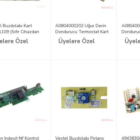
l Buzdolabı Kart
A0804000202 Uğur Derin
A080400
109 (Sıfır Cihazdan
Dondurucu Termostat Kart
Donduruc
m)
(Yeni Tip Dondurucu /
elere Özel
Üyelere Özel
Üyele
Soğutucu Özellikli)
on Indesit Nf Kontrol
Vestel Buzdolabı Potans
49438304