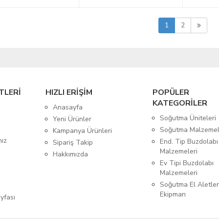
1
2
TLERİ
HIZLI ERİŞİM
POPÜLER
KATEGORİLER
Anasayfa
Soğutma Üniteleri
Yeni Ürünler
Soğutma Malzemel
Kampanya Ürünleri
mız
End. Tip Buzdolabı
Sipariş Takip
Malzemeleri
Hakkımızda
Ev Tipi Buzdolabı
Malzemeleri
Soğutma El Aletler
Ekipman
yfası