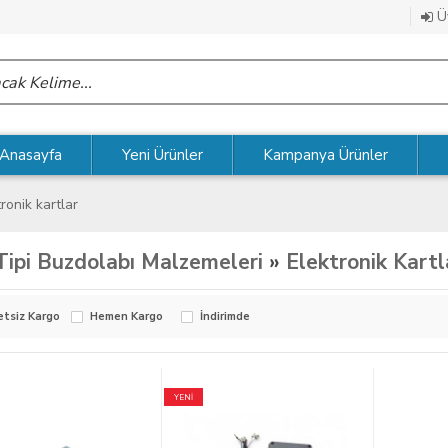
Üy
Anasayfa
Yeni Ürünler
Kampanya Ürünler
ronik kartlar
Tipi Buzdolabı Malzemeleri
»
Elektronik Kartl
etsiz Kargo
Hemen Kargo
İndirimde
YENİ