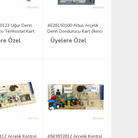
0123 Uğur Derin
4628150100 Altus Arçelik
u Termostat Kart
Derin Dondurucu Kart (İkinci
El)
re Özel
Üyelere Özel
12 Arçelik Kontrol
4943832812 Arçelik Kontrol