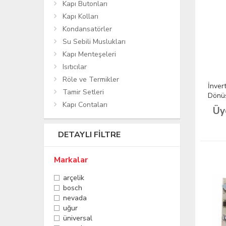
Kapı Butonları
Kapı Kolları
Kondansatörler
Su Sebili Muslukları
Kapı Menteşeleri
Isıtıcılar
Röle ve Termikler
İnver
Tamir Setleri
Dönüş
Kapı Contaları
Üy
DETAYLI FILTRE
Markalar
arçelik
bosch
nevada
uğur
üniversal