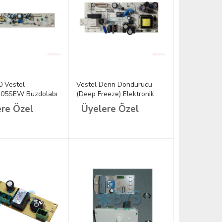
 Vestel
Vestel Derin Dondurucu
05SEW Buzdolabı
(Deep Freeze) Elektronik
k Kart
Kart 32053592 (Sıfır
re Özel
Üyelere Özel
Cihazdan Söküm)