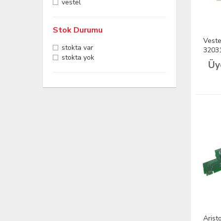
vestel
Stok Durumu
Veste
stokta var
32031
stokta yok
Sökü
Üy
Arist