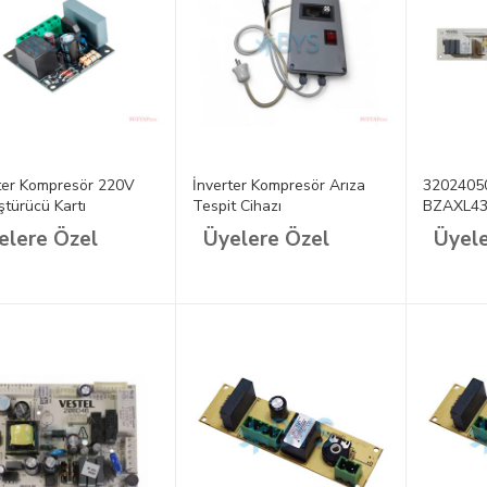
ter Kompresör 220V
İnverter Kompresör Arıza
32024050
türücü Kartı
Tespit Cihazı
BZAXL43
Elektroni
elere Özel
Üyelere Özel
Üyele