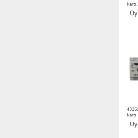
Kartı
Üy
43269
Kartı
Üy