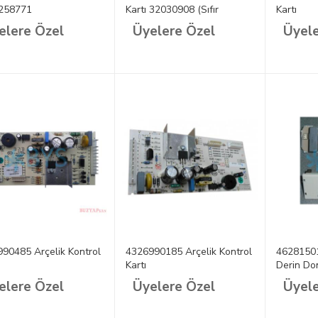
 258771
Kartı 32030908 (Sıfır
Kartı
Cihazdan Söküm)
elere Özel
Üyelere Özel
Üyele
90485 Arçelik Kontrol
4326990185 Arçelik Kontrol
46281501
Kartı
Derin Do
elere Özel
Üyelere Özel
Üyele