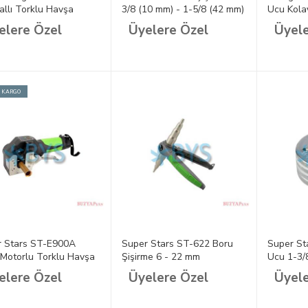
llı Torklu Havşa
3/8 (10 mm) - 1-5/8 (42 mm)
Ucu Kolay
ı 1/8-3/4
Arası
3/4
elere Özel
Üyelere Özel
Üyele
Z KARGO
r Stars ST-E900A
Super Stars ST-622 Boru
Super St
ı Motorlu Torklu Havşa
Şişirme 6 - 22 mm
Ucu 1-3/
ı
elere Özel
Üyelere Özel
Üyele