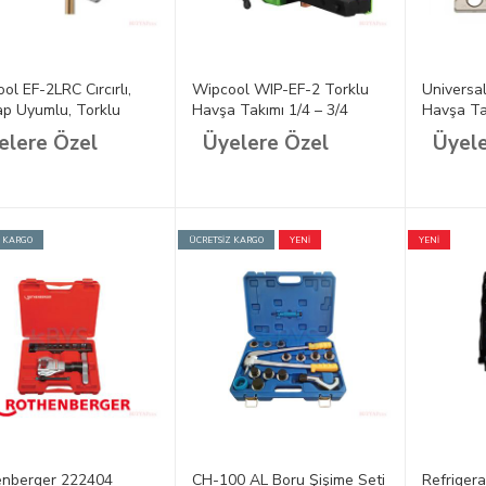
ol EF-2LRC Cırcırlı,
Wipcool WIP-EF-2 Torklu
Universa
p Uyumlu, Torklu
Havşa Takımı 1/4 – 3/4
Havşa Tak
lı Havşa Takımı 1/4 –
Mandren
elere Özel
Üyelere Özel
Üyele
Z KARGO
ÜCRETSİZ KARGO
YENİ
YENİ
enberger 222404
CH-100 AL Boru Şişime Seti
Refriger