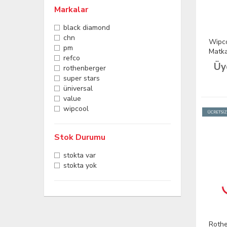
Markalar
black diamond
chn
Wipco
pm
Matka
refco
Çanta
Üy
rothenberger
3/4
super stars
üniversal
value
wipcool
ÜCRETSİ
Stok Durumu
stokta var
stokta yok
Roth