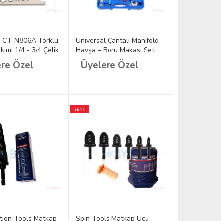
l CT-N806A Torklu
Universal Çantalı Manifold –
ımı 1/4 - 3/4 Çelik
Havşa – Boru Makası Seti
CH-CT-8A
re Özel
Üyelere Özel
YENİ
ation Tools Matkap
Spin Tools Matkap Ucu