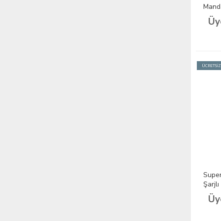
Manda
Takım
Üy
ÜCRETSİ
Supe
Şarjl
Takım
Üy