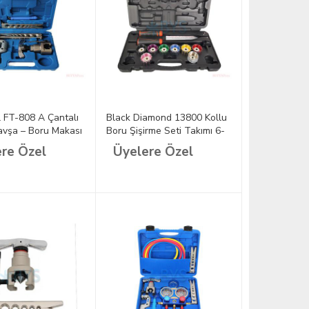
l FT-808 A Çantalı
Black Diamond 13800 Kollu
avşa – Boru Makası
Boru Şişirme Seti Takımı 6-
28 mm
re Özel
Üyelere Özel