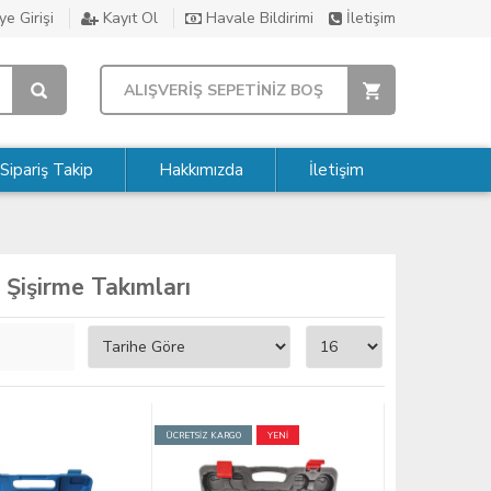
e Girişi
Kayıt Ol
Havale Bildirimi
İletişim
ALIŞVERİŞ SEPETİNİZ BOŞ
Sipariş Takip
Hakkımızda
İletişim
Şişirme Takımları
ÜCRETSİZ KARGO
YENİ