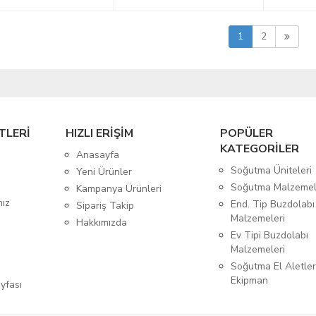
1
2
TLERİ
HIZLI ERİŞİM
POPÜLER
KATEGORİLER
Anasayfa
Soğutma Üniteleri
Yeni Ürünler
Soğutma Malzemel
Kampanya Ürünleri
mız
End. Tip Buzdolabı
Sipariş Takip
Malzemeleri
Hakkımızda
Ev Tipi Buzdolabı
Malzemeleri
Soğutma El Aletler
Ekipman
yfası