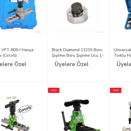
 VFT-809-I Havşa
Black Diamond 13235 Boru
Universa
 (Cırcırlı)
Şişirme Boru Şişirme Ucu 1-
Torklu H
3/8 35 mm
Seti
elere Özel
Üyelere Özel
Üyele
YENİ
YENİ