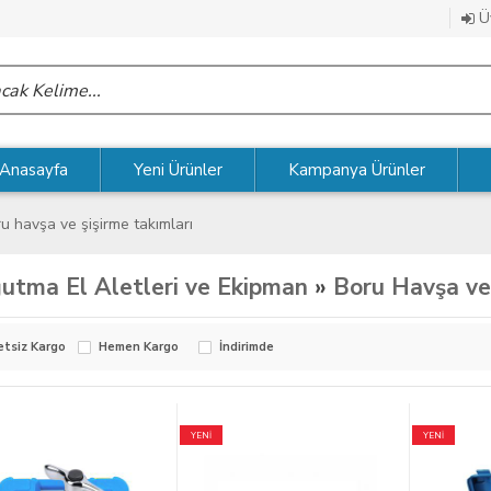
Üy
Anasayfa
Yeni Ürünler
Kampanya Ürünler
u havşa ve şişirme takımları
utma El Aletleri ve Ekipman
»
Boru Havşa ve 
etsiz Kargo
Hemen Kargo
İndirimde
YENİ
YENİ