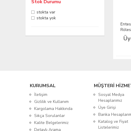
Stok Durumu
stokta var
stokta yok
Ente
Röles
Üy
KURUMSAL
MÜŞTERİ HİZME
İletişim
Sosyal Medya
Hesaplarımız
Gizlilik ve Kullanım
Üye Girişi
Kargolama Hakkında
Banka Hesapları
Sıkça Sorulanlar
Katalog ve Fiyat
Kalite Belgelerimiz
Listelerimiz
Detaylı Arama