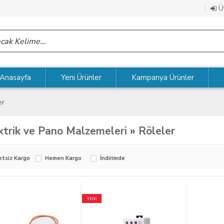
Üy
Anasayfa
Yeni Ürünler
Kampanya Ürünler
er
ktrik ve Pano Malzemeleri
»
Röleler
etsiz Kargo
Hemen Kargo
İndirimde
YENİ