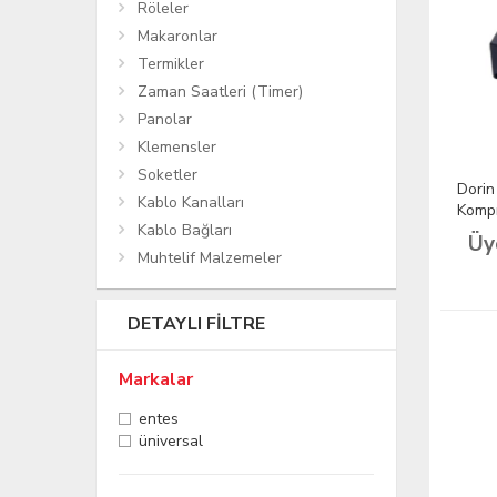
Röleler
Makaronlar
Termikler
Zaman Saatleri (Timer)
Panolar
Klemensler
Soketler
Dori
Kablo Kanalları
Kompr
Kablo Bağları
Üy
Muhtelif Malzemeler
DETAYLI FILTRE
Markalar
entes
üniversal