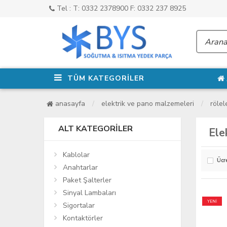
Tel : T: 0332 2378900 F: 0332 237 8925
TÜM KATEGORİLER
anasayfa
elektrik ve pano malzemeleri
rölel
ALT KATEGORILER
Ele
Kablolar
Ücr
Anahtarlar
Paket Şalterler
Sinyal Lambaları
YENİ
Sigortalar
Kontaktörler