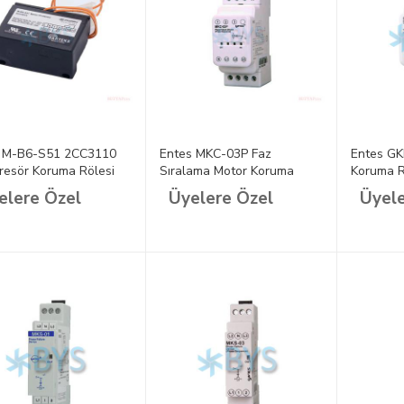
n M-B6-S51 2CC3110
Entes MKC-03P Faz
Entes GK
esör Koruma Rölesi
Sıralama Motor Koruma
Koruma R
Rölesi, Ptc Korumalı
elere Özel
Üyelere Özel
Üyele