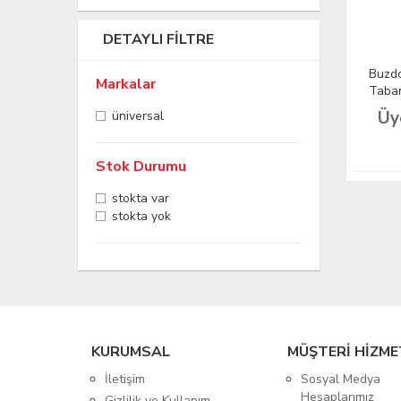
DETAYLI FILTRE
Buzdo
Markalar
Taba
Üy
üniversal
Stok Durumu
stokta var
stokta yok
KURUMSAL
MÜŞTERİ HİZME
İletişim
Sosyal Medya
Hesaplarımız
Gizlilik ve Kullanım