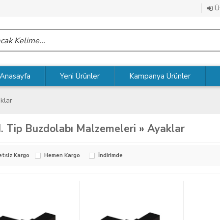
Üy
Anasayfa
Yeni Ürünler
Kampanya Ürünler
klar
. Tip Buzdolabı Malzemeleri
»
Ayaklar
etsiz Kargo
Hemen Kargo
İndirimde