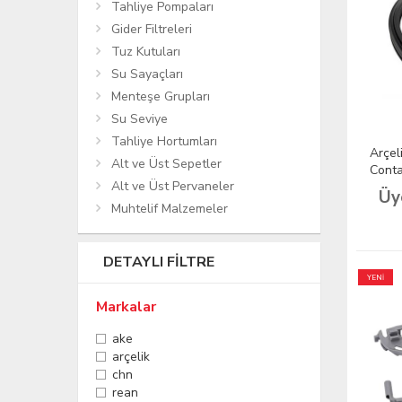
Tahliye Pompaları
Gider Filtreleri
Tuz Kutuları
Su Sayaçları
Menteşe Grupları
Su Seviye
Tahliye Hortumları
Arçel
Alt ve Üst Sepetler
Cont
Alt ve Üst Pervaneler
(Muad
Üy
Muhtelif Malzemeler
DETAYLI FILTRE
YENİ
Markalar
ake
arçelik
chn
rean