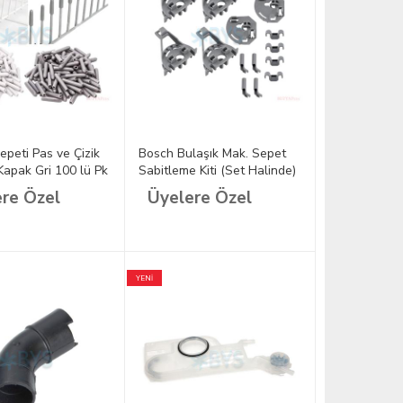
epeti Pas ve Çizik
Bosch Bulaşık Mak. Sepet
Kapak Gri 100 lü Pk
Sabitleme Kiti (Set Halinde)
418675
re Özel
Üyelere Özel
YENİ