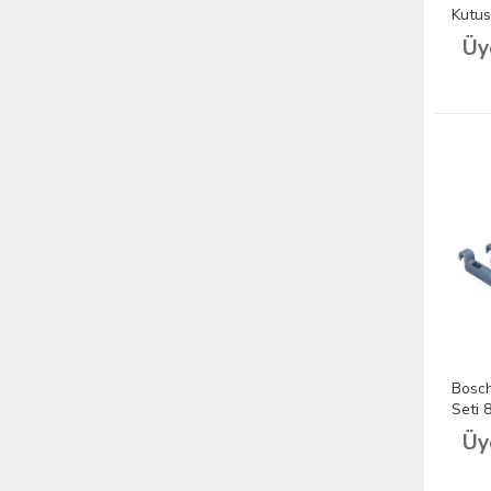
Kutus
(Sıfı
Üy
Bosch
Seti 
Üy