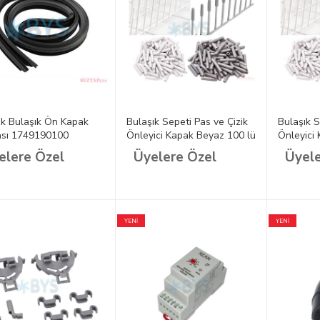
ik Bulaşık Ön Kapak
Bulaşık Sepeti Pas ve Çizik
Bulaşık S
ası 1749190100
Önleyici Kapak Beyaz 100 lü
Önleyici 
il)
Pk
elere Özel
Üyelere Özel
Üyele
YENİ
YENİ