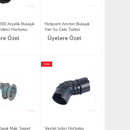
00 Arçelik Bulaşık
Hotpoint Ariston Bulaşık
ndirici Hortumu
Yan Su Cebi Türbin
C00256546
re Özel
Üyelere Özel
YENİ
laşık Mak. Sepet
Vestel Isıtıcı Hortumu