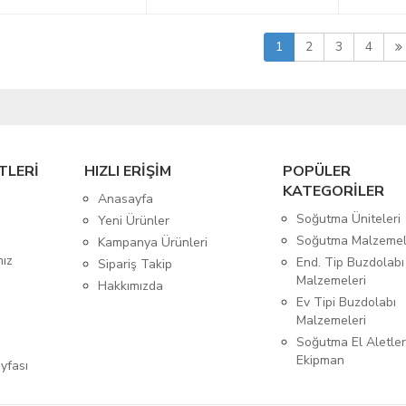
1
2
3
4
TLERİ
HIZLI ERİŞİM
POPÜLER
KATEGORİLER
Anasayfa
Soğutma Üniteleri
Yeni Ürünler
Soğutma Malzemel
Kampanya Ürünleri
mız
End. Tip Buzdolabı
Sipariş Takip
Malzemeleri
Hakkımızda
Ev Tipi Buzdolabı
Malzemeleri
Soğutma El Aletler
Ekipman
yfası