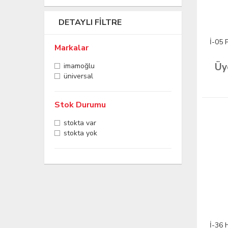
DETAYLI FILTRE
İ-05 
Markalar
Üy
i̇mamoğlu
üniversal
Stok Durumu
stokta var
stokta yok
İ-36 