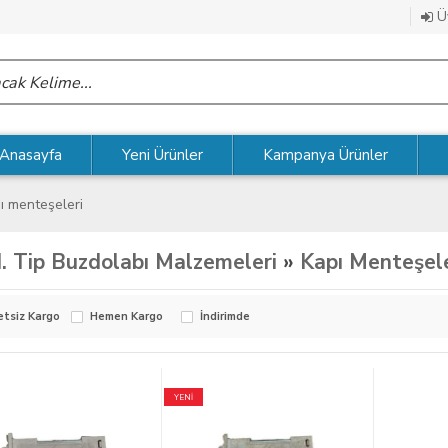
Üy
Anasayfa
Yeni Ürünler
Kampanya Ürünler
ı menteşeleri
. Tip Buzdolabı Malzemeleri
»
Kapı Menteşele
etsiz Kargo
Hemen Kargo
İndirimde
YENİ