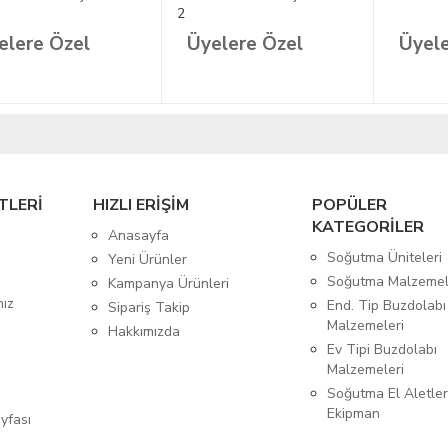
2
elere Özel
Üyelere Özel
Üyele
TLERİ
HIZLI ERİŞİM
POPÜLER
KATEGORİLER
Anasayfa
Soğutma Üniteleri
Yeni Ürünler
Soğutma Malzemel
Kampanya Ürünleri
mız
End. Tip Buzdolabı
Sipariş Takip
Malzemeleri
Hakkımızda
Ev Tipi Buzdolabı
Malzemeleri
Soğutma El Aletler
Ekipman
yfası