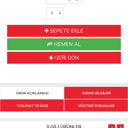
SEPETE EKLE
HEMEN AL
GERİ DÖN
ÜRÜN AÇIKLAMASI
ÖDEME BİLGİLERİ
TESLİMAT VE İADE
MÜŞTERİ YORUMLARI
İLGİLİ ÜRÜNLER