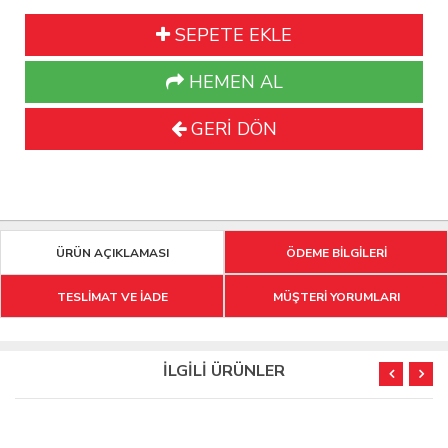
SEPETE EKLE
HEMEN AL
GERİ DÖN
ÜRÜN AÇIKLAMASI
ÖDEME BİLGİLERİ
TESLİMAT VE İADE
MÜŞTERİ YORUMLARI
İLGİLİ ÜRÜNLER