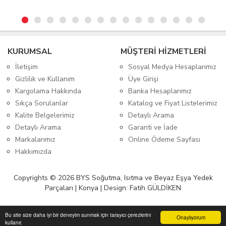
KURUMSAL
MÜŞTERİ HİZMETLERİ
İletişim
Sosyal Medya Hesaplarımız
Gizlilik ve Kullanım
Üye Girişi
Kargolama Hakkında
Banka Hesaplarımız
Sıkça Sorulanlar
Katalog ve Fiyat Listelerimiz
Kalite Belgelerimiz
Detaylı Arama
Detaylı Arama
Garanti ve İade
Markalarımız
Online Ödeme Sayfası
Hakkımızda
Copyrights © 2026 BYS Soğutma, Isıtma ve Beyaz Eşya Yedek
Parçaları | Konya | Design: Fatih GÜLDİKEN
Bu site size daha iyi bir deneyim sunmak için tarayıcı çerezlerini
Onaylıyorum
kullanır.
Anasayfa
Üye Girişi
Sepetim
Sipariş Takibi
İletişim