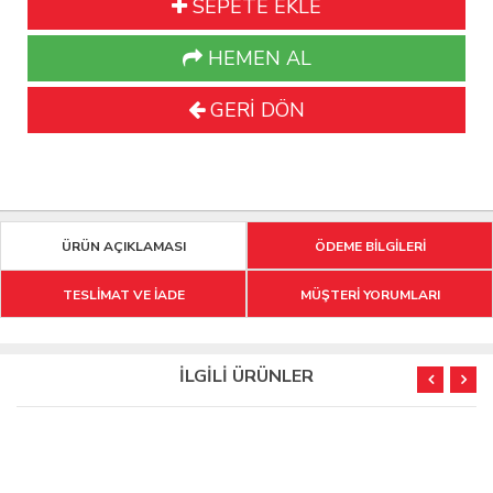
SEPETE EKLE
HEMEN AL
GERİ DÖN
ÜRÜN AÇIKLAMASI
ÖDEME BİLGİLERİ
TESLİMAT VE İADE
MÜŞTERİ YORUMLARI
İLGİLİ ÜRÜNLER