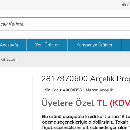
Üy
Anasayfa
Yeni Ürünler
Kampanya Ürünler
cihazları
2817970600 Arçelik Pro
Ürün Kodu:
#0004353
Marka:
Arçelik
Üyelere Özel
TL (KDV