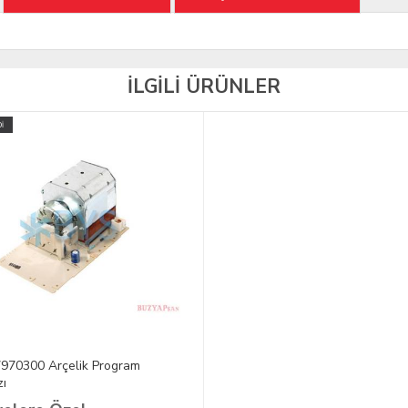
İLGİLİ ÜRÜNLER
İ
970300 Arçelik Program
zı