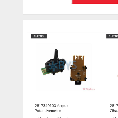
TÜKENDİ
TÜKEND
2817340100 Arçelik
2817
Potansiyemetre
Ciha