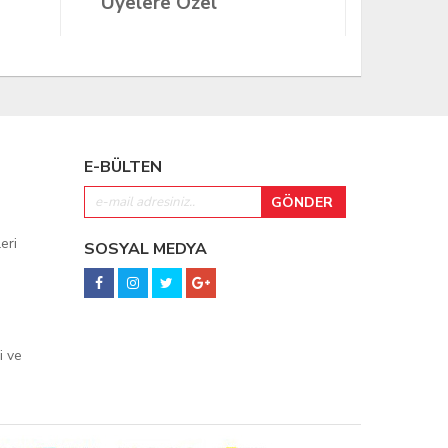
Üyelere Özel
Üyeler
E-BÜLTEN
eri
SOSYAL MEDYA
i ve