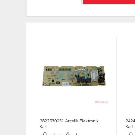
ktronik
2822530051 Arçelik Elektronik
2424
Kart
Kart