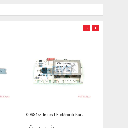
YENİ
0066454 Indesit Elektronik Kart
2858195531
Elektronik 