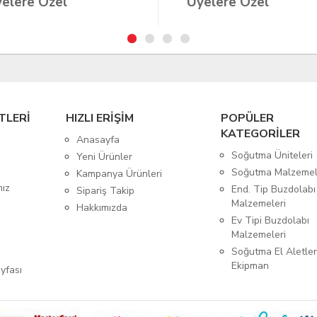
elere Özel
Üyelere Özel
TLERİ
HIZLI ERİŞİM
POPÜLER
KATEGORİLER
Anasayfa
Soğutma Üniteleri
Yeni Ürünler
Soğutma Malzemel
Kampanya Ürünleri
mız
End. Tip Buzdolabı
Sipariş Takip
Malzemeleri
Hakkımızda
Ev Tipi Buzdolabı
Malzemeleri
Soğutma El Aletler
Ekipman
yfası