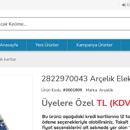
Üy
Anasayfa
Yeni Ürünler
Kampanya Ürünler
ik kartlar
2822970043 Arçelik Elek
Ürün Kodu:
#0001809
Marka:
Arçelik
Üyelere Özel
TL (KDV