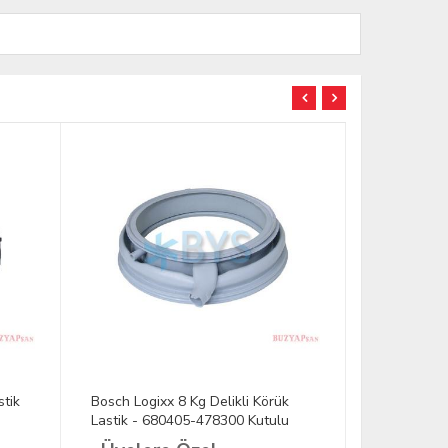
tik
Bosch Logixx 8 Kg Delikli Körük
Bosch Fx K
Lastik - 680405-478300 Kutulu
Kutulu