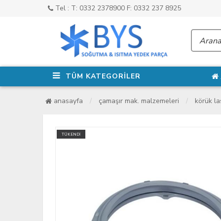
Tel : T: 0332 2378900 F: 0332 237 8925
TÜM KATEGORİLER
anasayfa
çamaşır mak. malzemeleri
körük las
TÜKENDİ