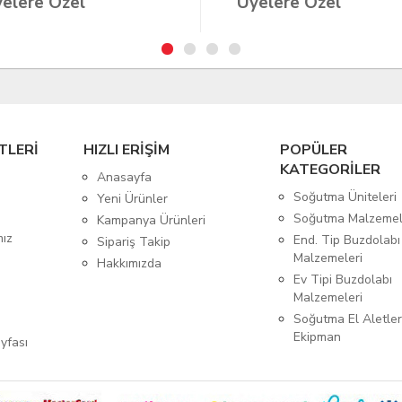
elere Özel
Üyelere Özel
TLERİ
HIZLI ERİŞİM
POPÜLER
KATEGORİLER
Anasayfa
Soğutma Üniteleri
Yeni Ürünler
Soğutma Malzemel
Kampanya Ürünleri
mız
End. Tip Buzdolabı
Sipariş Takip
Malzemeleri
Hakkımızda
Ev Tipi Buzdolabı
Malzemeleri
Soğutma El Aletler
Ekipman
yfası