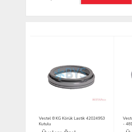
 Lastik
Vestel 8 KG Körük Lastik 42024953
Vest
Kutulu
- 48