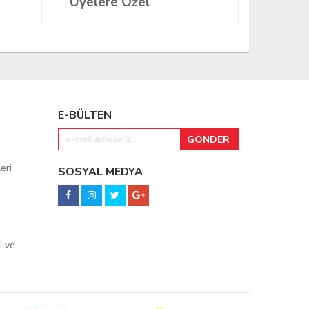
Üyelere Özel
Üyeler
E-BÜLTEN
eri
SOSYAL MEDYA
i ve