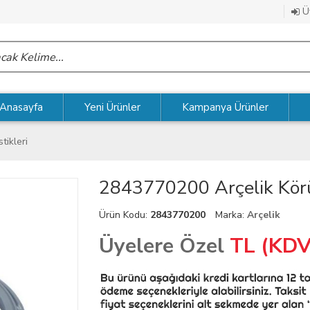
Üy
Anasayfa
Yeni Ürünler
Kampanya Ürünler
tikleri
2843770200 Arçelik Körü
Ürün Kodu:
2843770200
Marka:
Arçelik
Üyelere Özel
TL (KDV