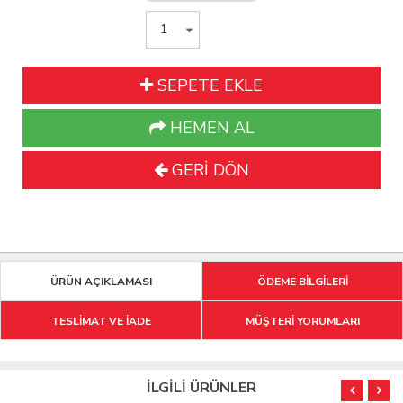
SEPETE EKLE
HEMEN AL
GERİ DÖN
ÜRÜN AÇIKLAMASI
ÖDEME BİLGİLERİ
TESLİMAT VE İADE
MÜŞTERİ YORUMLARI
İLGİLİ ÜRÜNLER