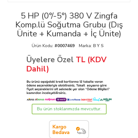
5 HP (0°/-5°) 380 V Zingfa
Komp.lü Soğutma Grubu (Dış
Ünite + Kumanda + İç Ünite)
Ürün Kodu:
#0007469
Marka:
B Y S
Üyelere Özel
TL (KDV
Dahil)
Bu ürün stoklarımızda mevcuttur.