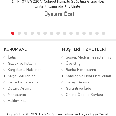
1 HP (0°/-5°) 220 V Cubigel Komp.lü Soğutma Grubu (Dış
Ünite + Kumanda + İç Ünite)
Üyelere Özel
KURUMSAL
MÜŞTERİ HİZMETLERİ
İletişim
Sosyal Medya Hesaplarımız
Gizlilik ve Kullanım
Üye Girişi
Kargolama Hakkında
Banka Hesaplarımız
Sıkça Sorulanlar
Katalog ve Fiyat Listelerimiz
Kalite Belgelerimiz
Detaylı Arama
Detaylı Arama
Garanti ve İade
Markalarımız
Online Ödeme Sayfası
Hakkımızda
Copyrights © 2026 BYS Soğutma, Isıtma ve Beyaz Eşya Yedek