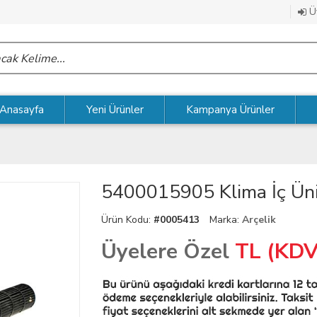
Üy
Anasayfa
Yeni Ürünler
Kampanya Ürünler
5400015905 Klima İç Üni
Ürün Kodu:
#0005413
Marka:
Arçelik
Üyelere Özel
TL (KDV