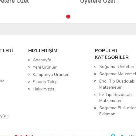
elere Özel
Üyelere Özel
TLERİ
HIZLI ERİŞİM
POPÜLER
KATEGORİLER
Anasayfa
Soğutma Üniteleri
Yeni Ürünler
Soğutma Malzemel
Kampanya Ürünleri
mız
End. Tip Buzdolabı
Sipariş Takip
Malzemeleri
Hakkımızda
Ev Tipi Buzdolabı
Malzemeleri
Soğutma El Aletler
Ekipman
yfası