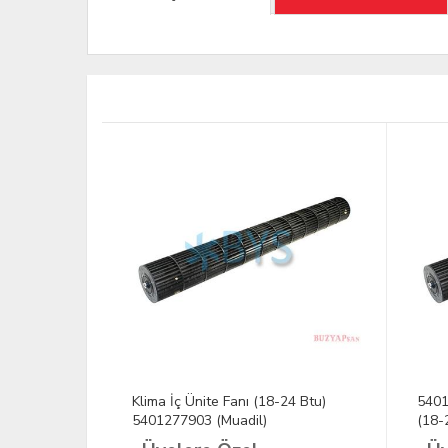
Klima İç Ünite Fanı (18-24 Btu)
5401
5401277903 (Muadil)
(18-