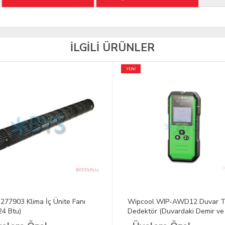
İLGİLİ ÜRÜNLER
YENİ
277903 Klima İç Ünite Fanı
Wipcool WIP-AWD12 Duvar T
24 Btu)
Dedektör (Duvardaki Demir ve
Kabloları algılar)