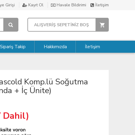
e Girişi
Kayıt Ol
Havale Bildirimi
İletişim
ALIŞVERİŞ SEPETİNİZ BOŞ
Sipariş Takip
Hakkımızda
İletişim
Frascold Komp.lü Soğutma
da + İç Ünite)
 Dahil)