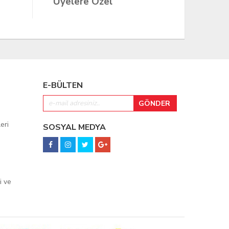
Üyelere Özel
Üyeler
E-BÜLTEN
eri
SOSYAL MEDYA
i ve