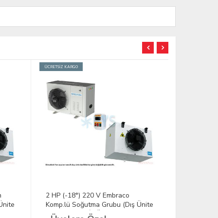
ÜCRETSİZ KARGO
ÜCRETSİZ KARGO
2 HP (-18°) 220 V Embraco
2 HP (-18°
nite
Komp.lü Soğutma Grubu (Dış Ünite
Komp.lü So
+ Kumanda + İç Ünite)
+ Kumanda 