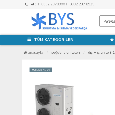
Tel : T: 0332 2378900 F: 0332 237 8925
TÜM KATEGORİLER
anasayfa
soğutma üniteleri
dış + i̇ç ünite (-
ÜCRETSİZ KARGO