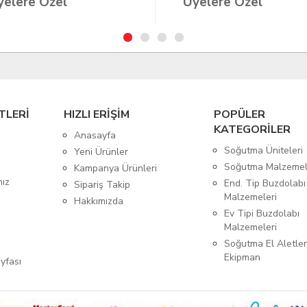
elere Özel
Üyelere Özel
TLERİ
HIZLI ERİŞİM
POPÜLER
KATEGORİLER
Anasayfa
Soğutma Üniteleri
Yeni Ürünler
Soğutma Malzemel
Kampanya Ürünleri
mız
End. Tip Buzdolabı
Sipariş Takip
Malzemeleri
Hakkımızda
Ev Tipi Buzdolabı
Malzemeleri
Soğutma El Aletler
Ekipman
yfası