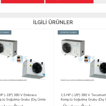
İLGİLİ ÜRÜNLER
İZ KARGO
ÜCRETSİZ KARGO
HP (-18°) 380 V Embraco
1,5 HP (-18°) 380 V Tecumseh
.lü Soğutma Grubu (Dış Ünite
Komp.lü Soğutma Grubu (Dış Ü
manda + İç Ünite)
+ Kumanda + İç Ünite)