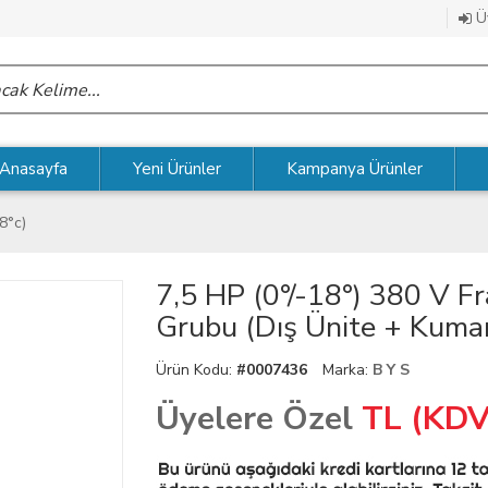
Üy
Anasayfa
Yeni Ürünler
Kampanya Ürünler
18°c)
7,5 HP (0°/-18°) 380 V 
Grubu (Dış Ünite + Kuman
Ürün Kodu:
#0007436
Marka:
B Y S
Üyelere Özel
TL (KDV