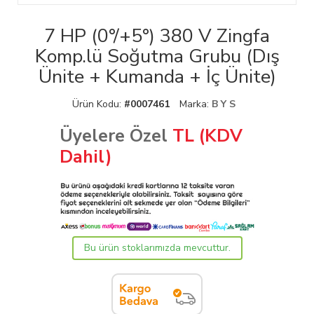
7 HP (0°/+5°) 380 V Zingfa
Komp.lü Soğutma Grubu (Dış
Ünite + Kumanda + İç Ünite)
Ürün Kodu:
#0007461
Marka:
B Y S
Üyelere Özel
TL (KDV
Dahil)
Bu ürün stoklarımızda mevcuttur.