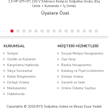
1,5 HP (0°/+5°) 220 V Embraco Komp.lü Soğutma Grubu (Dış
Ünite + Kumanda + İç Ünite)
Üyelere Özel
KURUMSAL
MÜŞTERİ HİZMETLERİ
İletişim
Sosyal Medya Hesaplarımız
Gizlilik ve Kullanım
Üye Girişi
Kargolama Hakkında
Banka Hesaplarımız
Sıkça Sorulanlar
Katalog ve Fiyat Listelerimiz
Kalite Belgelerimiz
Detaylı Arama
Detaylı Arama
Garanti ve İade
Markalarımız
Online Ödeme Sayfası
Hakkımızda
Copyrights © 2026 BYS Soğutma, Isıtma ve Beyaz Eşya Yedek