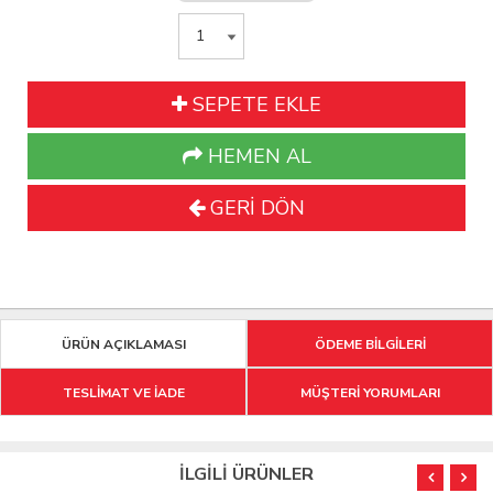
SEPETE EKLE
HEMEN AL
GERİ DÖN
ÜRÜN AÇIKLAMASI
ÖDEME BİLGİLERİ
TESLİMAT VE İADE
MÜŞTERİ YORUMLARI
İLGİLİ ÜRÜNLER