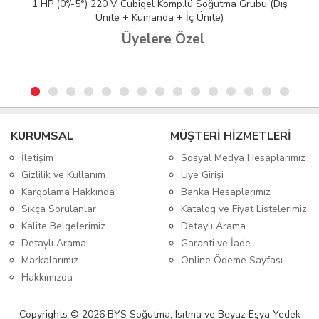
1 HP (0°/-5°) 220 V Cubigel Komp.lü Soğutma Grubu (Dış
Ünite + Kumanda + İç Ünite)
Üyelere Özel
KURUMSAL
MÜŞTERİ HİZMETLERİ
İletişim
Sosyal Medya Hesaplarımız
Gizlilik ve Kullanım
Üye Girişi
Kargolama Hakkında
Banka Hesaplarımız
Sıkça Sorulanlar
Katalog ve Fiyat Listelerimiz
Kalite Belgelerimiz
Detaylı Arama
Detaylı Arama
Garanti ve İade
Markalarımız
Online Ödeme Sayfası
Hakkımızda
Copyrights © 2026 BYS Soğutma, Isıtma ve Beyaz Eşya Yedek