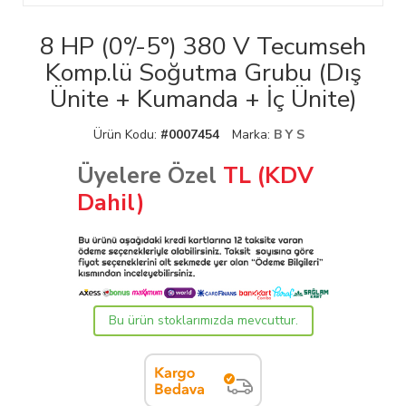
8 HP (0°/-5°) 380 V Tecumseh
Komp.lü Soğutma Grubu (Dış
Ünite + Kumanda + İç Ünite)
Ürün Kodu:
#0007454
Marka:
B Y S
Üyelere Özel
TL (KDV
Dahil)
Bu ürün stoklarımızda mevcuttur.