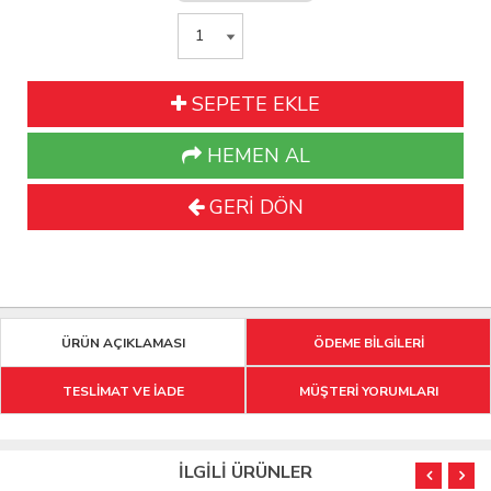
SEPETE EKLE
HEMEN AL
GERİ DÖN
ÜRÜN AÇIKLAMASI
ÖDEME BİLGİLERİ
TESLİMAT VE İADE
MÜŞTERİ YORUMLARI
İLGİLİ ÜRÜNLER