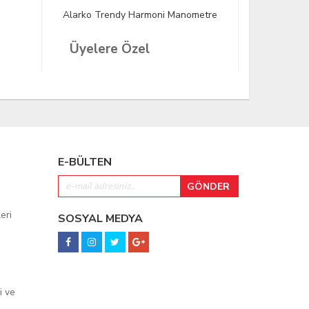
Alarko Trendy Harmoni Manometre
Alarko Ark
Ø40 G1/8
Üyelere Özel
Üyeler
E-BÜLTEN
eri
SOSYAL MEDYA
i ve