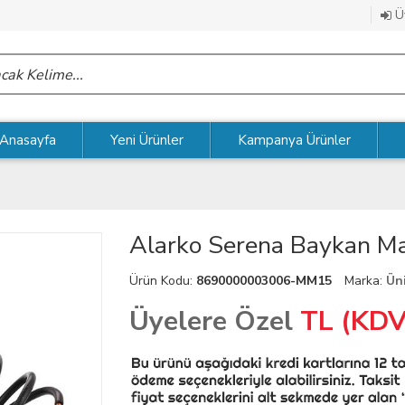
Üy
Anasayfa
Yeni Ürünler
Kampanya Ürünler
Alarko Serena Baykan M
Ürün Kodu:
8690000003006-MM15
Marka:
Ün
Üyelere Özel
TL (KDV