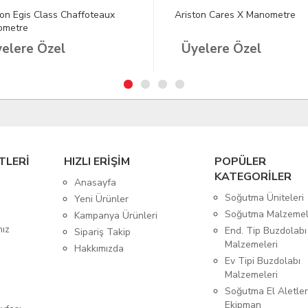
ton Egis Class Chaffoteaux
Ariston Cares X Manometre
ometre
elere Özel
Üyelere Özel
TLERİ
HIZLI ERİŞİM
POPÜLER
KATEGORİLER
Anasayfa
Soğutma Üniteleri
Yeni Ürünler
Soğutma Malzemel
Kampanya Ürünleri
mız
End. Tip Buzdolabı
Sipariş Takip
Malzemeleri
Hakkımızda
Ev Tipi Buzdolabı
Malzemeleri
Soğutma El Aletler
Ekipman