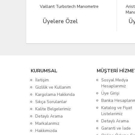
 Geçme
Vaillant Turbotech Manometre
Aris
Man
Üyelere Özel
Üy
KURUMSAL
MÜŞTERİ HİZME
İletişim
Sosyal Medya
Hesaplarımız
Gizlilik ve Kullanım
Üye Girişi
Kargolama Hakkında
Banka Hesapları
Sıkça Sorulanlar
Katalog ve Fiyat
Kalite Belgelerimiz
Listelerimiz
Detaylı Arama
Detaylı Arama
Markalarımız
Garanti ve İade
Hakkımızda