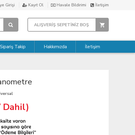
e Girişi
Kayıt Ol
Havale Bildirimi
İletişim
ALIŞVERİŞ SEPETİNİZ BOŞ
Sipariş Takip
Hakkımızda
İletişim
anometre
iversal
 Dahil)