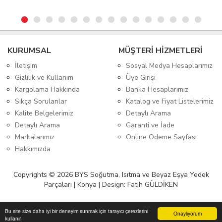
KURUMSAL
MÜŞTERİ HİZMETLERİ
İletişim
Sosyal Medya Hesaplarımız
Gizlilik ve Kullanım
Üye Girişi
Kargolama Hakkında
Banka Hesaplarımız
Sıkça Sorulanlar
Katalog ve Fiyat Listelerimiz
Kalite Belgelerimiz
Detaylı Arama
Detaylı Arama
Garanti ve İade
Markalarımız
Online Ödeme Sayfası
Hakkımızda
Copyrights © 2026 BYS Soğutma, Isıtma ve Beyaz Eşya Yedek
Parçaları | Konya | Design: Fatih GÜLDİKEN
Bu site size daha iyi bir deneyim sunmak için tarayıcı çerezlerini
Onaylıyorum
kullanır.
Anasayfa
Üye Girişi
Sepetim
Sipariş Takibi
İletişim