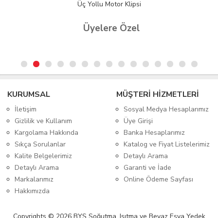
Baymak Ariston Üç Yollu Motor 72N 220V Beyaz
Üyelere Özel
KURUMSAL
MÜŞTERİ HİZMETLERİ
İletişim
Sosyal Medya Hesaplarımız
Gizlilik ve Kullanım
Üye Girişi
Kargolama Hakkında
Banka Hesaplarımız
Sıkça Sorulanlar
Katalog ve Fiyat Listelerimiz
Kalite Belgelerimiz
Detaylı Arama
Detaylı Arama
Garanti ve İade
Markalarımız
Online Ödeme Sayfası
Hakkımızda
Copyrights © 2026 BYS Soğutma, Isıtma ve Beyaz Eşya Yedek