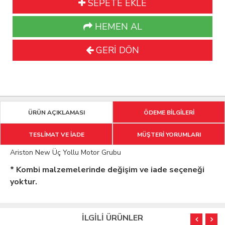
SEPETE EKLE
HEMEN AL
GERİ DÖN
ÜRÜN AÇIKLAMASI
ÖDEME BİLGİLERİ
TESLİMAT VE İADE
MÜŞTERİ YORUMLARI
Ariston New Üç Yollu Motor Grubu
* Kombi malzemelerinde değişim ve iade seçeneği
yoktur.
İLGİLİ ÜRÜNLER