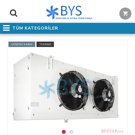
TÜM KATEGORİLER
ÜCRETSİZ KARGO
TÜKENDİ