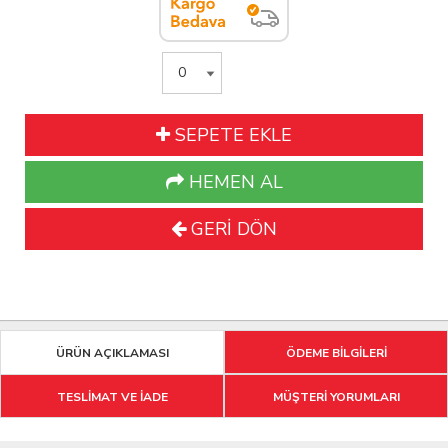
SEPETE EKLE
HEMEN AL
GERİ DÖN
ÜRÜN AÇIKLAMASI
ÖDEME BİLGİLERİ
TESLİMAT VE İADE
MÜŞTERİ YORUMLARI