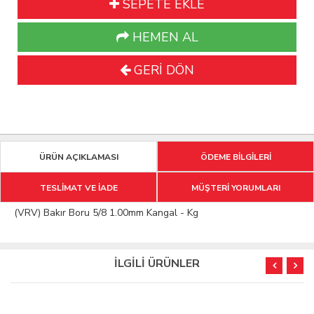
SEPETE EKLE
HEMEN AL
GERİ DÖN
ÜRÜN AÇIKLAMASI
ÖDEME BİLGİLERİ
TESLİMAT VE İADE
MÜŞTERİ YORUMLARI
(VRV) Bakır Boru 5/8 1.00mm Kangal - Kg
İLGİLİ ÜRÜNLER