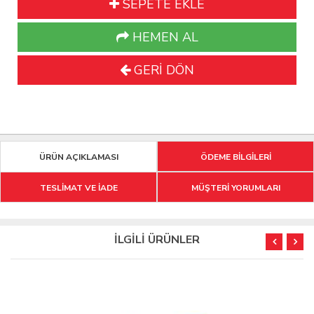
SEPETE EKLE
HEMEN AL
GERİ DÖN
ÜRÜN AÇIKLAMASI
ÖDEME BİLGİLERİ
TESLİMAT VE İADE
MÜŞTERİ YORUMLARI
İLGİLİ ÜRÜNLER