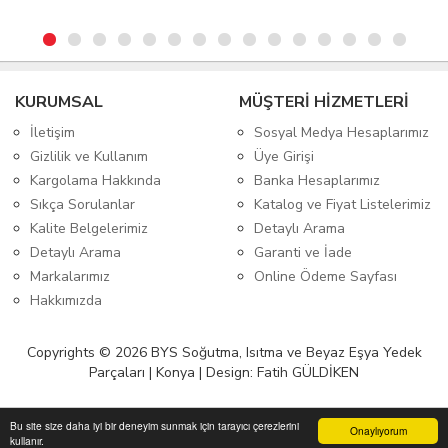
KURUMSAL
MÜŞTERİ HİZMETLERİ
İletişim
Sosyal Medya Hesaplarımız
Gizlilik ve Kullanım
Üye Girişi
Kargolama Hakkında
Banka Hesaplarımız
Sıkça Sorulanlar
Katalog ve Fiyat Listelerimiz
Kalite Belgelerimiz
Detaylı Arama
Detaylı Arama
Garanti ve İade
Markalarımız
Online Ödeme Sayfası
Hakkımızda
Copyrights © 2026 BYS Soğutma, Isıtma ve Beyaz Eşya Yedek
Parçaları | Konya | Design: Fatih GÜLDİKEN
Bu site size daha iyi bir deneyim sunmak için tarayıcı çerezlerini
Onaylıyorum
kullanır.
Anasayfa
Üye Girişi
Sepetim
Sipariş Takibi
İletişim