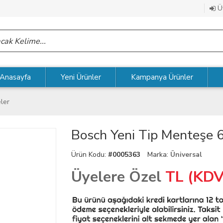
Üy
Anasayfa
Yeni Ürünler
Kampanya Ürünler
ler
Bosch Yeni Tip Menteşe
Ürün Kodu:
#0005363
Marka:
Üniversal
Üyelere Özel
TL (KDV