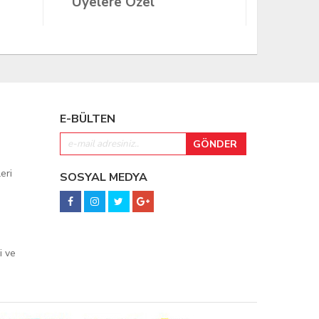
Üyelere Özel
Üyeler
E-BÜLTEN
eri
SOSYAL MEDYA
i ve