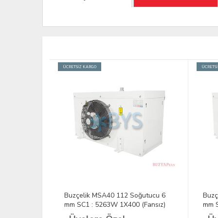
ÜCRETSİZ KARGO
ÜCRETS
ğutucu 6
Buzçelik MSA40 112 Soğutucu 6
Buzç
(Fansız)
mm SC1 : 5263W 1X400 (Fansız)
mm S