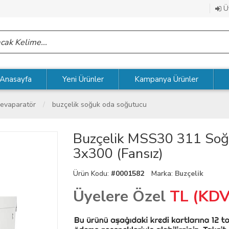
Üy
Anasayfa
Yeni Ürünler
Kampanya Ürünler
 evaparatör
buzçelik soğuk oda soğutucu
Buzçelik MSS30 311 So
3x300 (Fansız)
Ürün Kodu:
#0001582
Marka:
Buzçelik
Üyelere Özel
TL (KDV