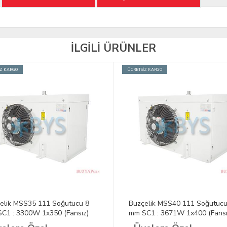
İLGİLİ ÜRÜNLER
İZ KARGO
ÜCRETSİZ KARGO
elik MSS35 111 Soğutucu 8
Buzçelik MSS40 111 Soğutucu
C1 : 3300W 1x350 (Fansız)
mm SC1 : 3671W 1x400 (Fansı