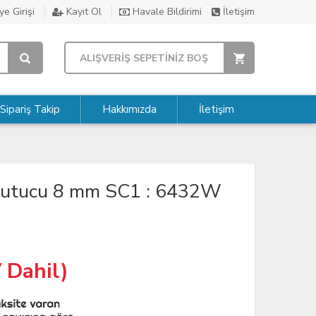
e Girişi
Kayıt Ol
Havale Bildirimi
İletişim
ALIŞVERİŞ SEPETİNİZ BOŞ
Sipariş Takip
Hakkımızda
İletişim
ğutucu 8 mm SC1 : 6432W
 Dahil)