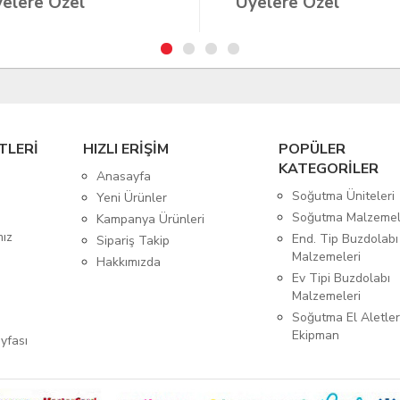
elere Özel
Üyelere Özel
TLERİ
HIZLI ERİŞİM
POPÜLER
KATEGORİLER
Anasayfa
Soğutma Üniteleri
Yeni Ürünler
Soğutma Malzemel
Kampanya Ürünleri
mız
End. Tip Buzdolabı
Sipariş Takip
Malzemeleri
Hakkımızda
Ev Tipi Buzdolabı
Malzemeleri
Soğutma El Aletler
Ekipman
yfası