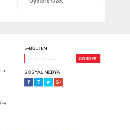
Üyelere Özel
Üyeler
E-BÜLTEN
eri
SOSYAL MEDYA
i ve