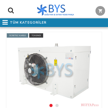
TÜM KATEGORİLER
ÜCRETSİZ KARGO
TÜKENDİ