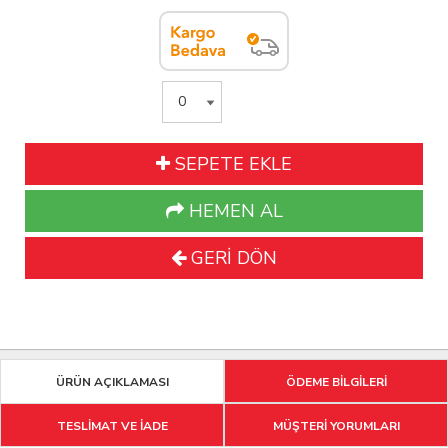
SEPETE EKLE
HEMEN AL
GERİ DÖN
ÜRÜN AÇIKLAMASI
ÖDEME BİLGİLERİ
TESLİMAT VE İADE
MÜŞTERİ YORUMLARI