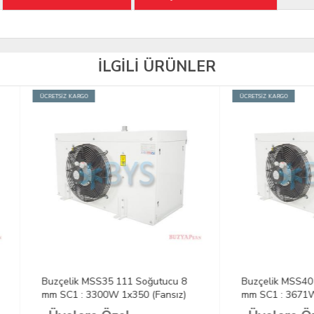
İLGİLİ ÜRÜNLER
İZ KARGO
ÜCRETSİZ KARGO
elik MSS35 111 Soğutucu 8
Buzçelik MSS40 111 Soğutucu
C1 : 3300W 1x350 (Fansız)
mm SC1 : 3671W 1x400 (Fansı