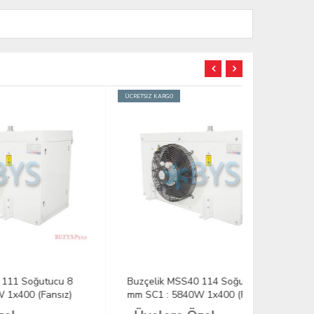
ÜCRETSİZ KARGO
ÜCRETSİZ KARGO
 8
Buzçelik MSS40 114 Soğutucu 8
Buzçelik M
z)
mm SC1 : 5840W 1x400 (Fansız)
mm SC1 : 6