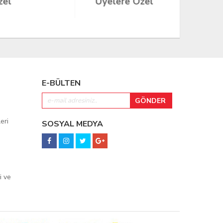
Üyelere Özel
Üyeler
E-BÜLTEN
eri
SOSYAL MEDYA
i ve