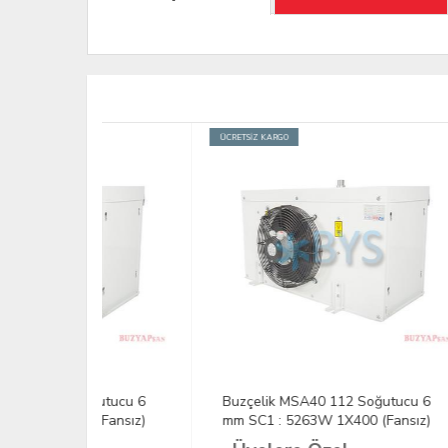
ÜCRETSİZ KARGO
ÜCRETS
ğutucu 6
Buzçelik MSA40 112 Soğutucu 6
Buzç
(Fansız)
mm SC1 : 5263W 1X400 (Fansız)
mm S