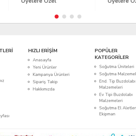
elere Özel
Üyelere Özel
TLERİ
HIZLI ERİŞİM
POPÜLER
KATEGORİLER
Anasayfa
Soğutma Üniteleri
Yeni Ürünler
Soğutma Malzemel
Kampanya Ürünleri
mız
End. Tip Buzdolabı
Sipariş Takip
Malzemeleri
Hakkımızda
Ev Tipi Buzdolabı
Malzemeleri
Soğutma El Aletler
Ekipman
yfası