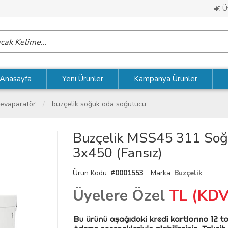
Üy
Anasayfa
Yeni Ürünler
Kampanya Ürünler
 evaparatör
buzçelik soğuk oda soğutucu
Buzçelik MSS45 311 So
3x450 (Fansız)
Ürün Kodu:
#0001553
Marka:
Buzçelik
Üyelere Özel
TL (KDV