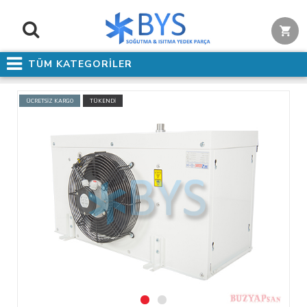
TÜM KATEGORİLER
ÜCRETSİZ KARGO
TÜKENDİ