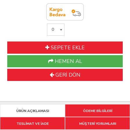
SEPETE EKLE
HEMEN AL
GERİ DÖN
ÜRÜN AÇIKLAMASI
ÖDEME BİLGİLERİ
TESLİMAT VE İADE
MÜŞTERİ YORUMLARI