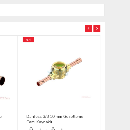
YENİ
e
Danfoss 3/8 10 mm Gözetleme
Hongsen 1
Camı Kaynaklı
Camı Kayna