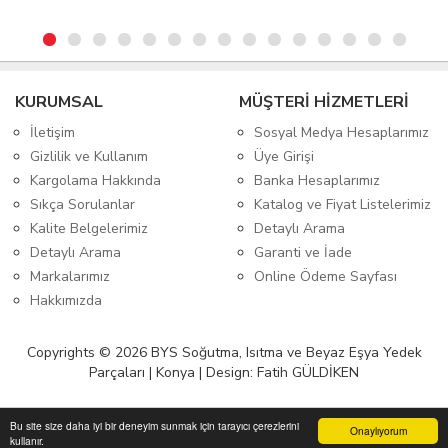
KURUMSAL
MÜŞTERİ HİZMETLERİ
İletişim
Sosyal Medya Hesaplarımız
Gizlilik ve Kullanım
Üye Girişi
Kargolama Hakkında
Banka Hesaplarımız
Sıkça Sorulanlar
Katalog ve Fiyat Listelerimiz
Kalite Belgelerimiz
Detaylı Arama
Detaylı Arama
Garanti ve İade
Markalarımız
Online Ödeme Sayfası
Hakkımızda
Copyrights © 2026 BYS Soğutma, Isıtma ve Beyaz Eşya Yedek
Parçaları | Konya | Design: Fatih GÜLDİKEN
Bu site size daha iyi bir deneyim sunmak için tarayıcı çerezlerini
Onaylıyorum
kullanır.
Anasayfa
Üye Girişi
Sepetim
Sipariş Takibi
İletişim