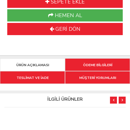
SEPETE EKLE
HEMEN AL
GERİ DÖN
ÜRÜN AÇIKLAMASI
ÖDEME BİLGİLERİ
TESLİMAT VE İADE
MÜŞTERİ YORUMLARI
İLGİLİ ÜRÜNLER