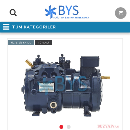
TÜM KATEGORİLER
ÜCRETSİZ KARGO
TÜKENDİ