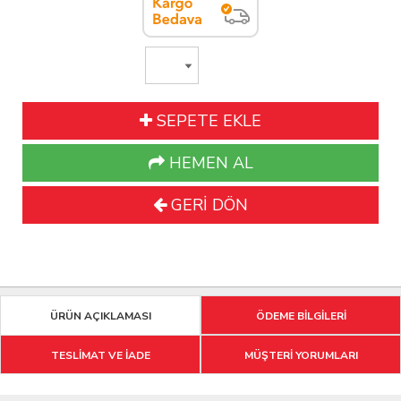
SEPETE EKLE
HEMEN AL
GERİ DÖN
ÜRÜN AÇIKLAMASI
ÖDEME BİLGİLERİ
TESLİMAT VE İADE
MÜŞTERİ YORUMLARI