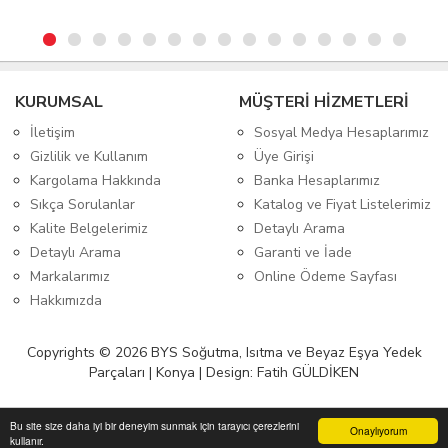
KURUMSAL
MÜŞTERİ HİZMETLERİ
İletişim
Sosyal Medya Hesaplarımız
Gizlilik ve Kullanım
Üye Girişi
Kargolama Hakkında
Banka Hesaplarımız
Sıkça Sorulanlar
Katalog ve Fiyat Listelerimiz
Kalite Belgelerimiz
Detaylı Arama
Detaylı Arama
Garanti ve İade
Markalarımız
Online Ödeme Sayfası
Hakkımızda
Copyrights © 2026 BYS Soğutma, Isıtma ve Beyaz Eşya Yedek
Parçaları | Konya | Design: Fatih GÜLDİKEN
Bu site size daha iyi bir deneyim sunmak için tarayıcı çerezlerini
Onaylıyorum
kullanır.
Anasayfa
Üye Girişi
Sepetim
Sipariş Takibi
İletişim