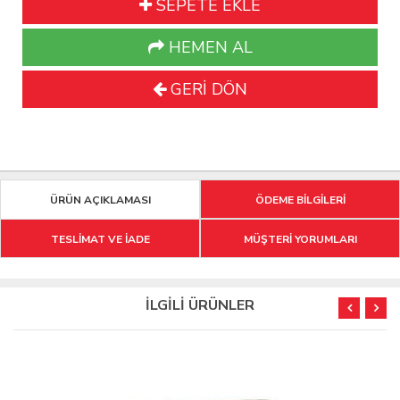
SEPETE EKLE
HEMEN AL
GERİ DÖN
ÜRÜN AÇIKLAMASI
ÖDEME BİLGİLERİ
TESLİMAT VE İADE
MÜŞTERİ YORUMLARI
İLGİLİ ÜRÜNLER