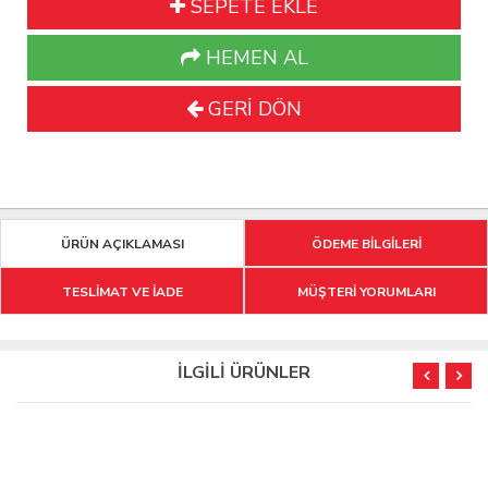
SEPETE EKLE
HEMEN AL
GERİ DÖN
ÜRÜN AÇIKLAMASI
ÖDEME BİLGİLERİ
TESLİMAT VE İADE
MÜŞTERİ YORUMLARI
İLGİLİ ÜRÜNLER