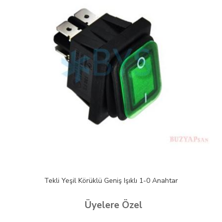
ı 1-0 Anahtar
Tekli Sarı Körüklü Geniş Işıklı 1-0 
l
Üyelere Özel