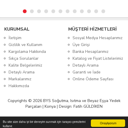
KURUMSAL
MÜŞTERİ HİZMETLERİ
İletişim
Sosyal Medya Hesaplarımız
Gizlilik ve Kullanım
Üye Girişi
Kargolama Hakkında
Banka Hesaplarımız
Sıkça Sorulanlar
Katalog ve Fiyat Listelerimiz
Kalite Belgelerimiz
Detaylı Arama
Detaylı Arama
Garanti ve İade
Markalarımız
Online Ödeme Sayfası
Hakkımızda
Copyrights © 2026 BYS Soğutma, Isıtma ve Beyaz Eşya Yedek
Parçaları | Konya | Design: Fatih GÜLDİKEN
Bu site size daha iyi bir deneyim sunmak için tarayıcı çerezlerini
Onaylıyorum
kullanır.
Anasayfa
Üye Girişi
Sepetim
Sipariş Takibi
İletişim