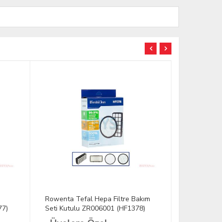
a
Rowenta Tefal Hepa Filtre Bakım
Arnika Bora
77)
Seti Kutulu ZR006001 (HF1378)