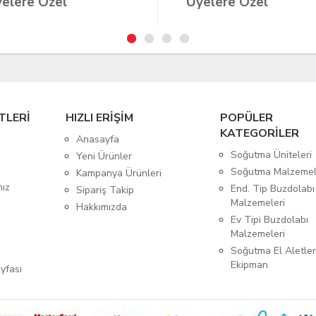
elere Özel
Üyelere Özel
TLERİ
HIZLI ERİŞİM
POPÜLER
KATEGORİLER
Anasayfa
Soğutma Üniteleri
Yeni Ürünler
Soğutma Malzemel
Kampanya Ürünleri
mız
End. Tip Buzdolabı
Sipariş Takip
Malzemeleri
Hakkımızda
Ev Tipi Buzdolabı
Malzemeleri
Soğutma El Aletler
Ekipman
yfası