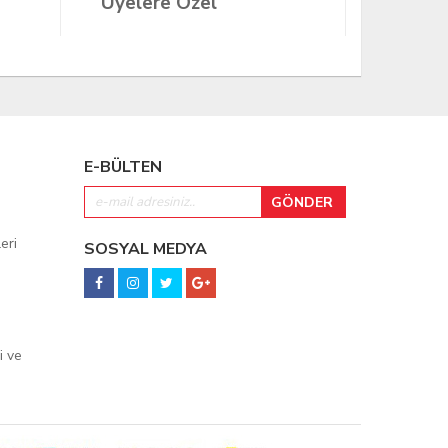
Üyelere Özel
Üyeler
E-BÜLTEN
eri
SOSYAL MEDYA
i ve