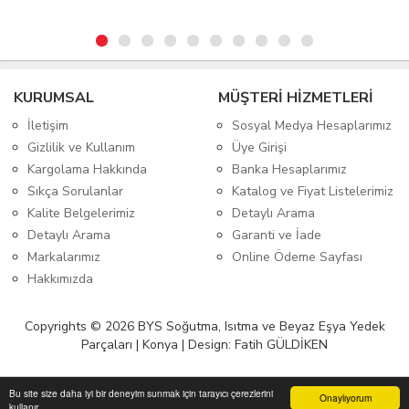
KURUMSAL
MÜŞTERİ HİZMETLERİ
İletişim
Sosyal Medya Hesaplarımız
Gizlilik ve Kullanım
Üye Girişi
Kargolama Hakkında
Banka Hesaplarımız
Sıkça Sorulanlar
Katalog ve Fiyat Listelerimiz
Kalite Belgelerimiz
Detaylı Arama
Detaylı Arama
Garanti ve İade
Markalarımız
Online Ödeme Sayfası
Hakkımızda
Copyrights © 2026 BYS Soğutma, Isıtma ve Beyaz Eşya Yedek
Parçaları | Konya | Design: Fatih GÜLDİKEN
Bu site size daha iyi bir deneyim sunmak için tarayıcı çerezlerini
Onaylıyorum
kullanır.