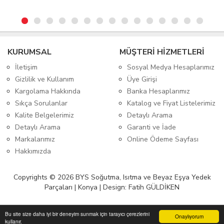
KURUMSAL
MÜŞTERİ HİZMETLERİ
İletişim
Sosyal Medya Hesaplarımız
Gizlilik ve Kullanım
Üye Girişi
Kargolama Hakkında
Banka Hesaplarımız
Sıkça Sorulanlar
Katalog ve Fiyat Listelerimiz
Kalite Belgelerimiz
Detaylı Arama
Detaylı Arama
Garanti ve İade
Markalarımız
Online Ödeme Sayfası
Hakkımızda
Copyrights © 2026 BYS Soğutma, Isıtma ve Beyaz Eşya Yedek
Parçaları | Konya | Design: Fatih GÜLDİKEN
Bu site size daha iyi bir deneyim sunmak için tarayıcı çerezlerini
Onaylıyorum
kullanır.
Anasayfa
Üye Girişi
Sepetim
Sipariş Takibi
İletişim