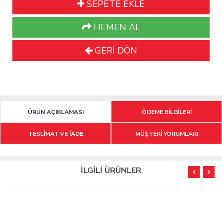
SEPETE EKLE
HEMEN AL
GERİ DÖN
ÜRÜN AÇIKLAMASI
ÖDEME BİLGİLERİ
TESLİMAT VE İADE
MÜŞTERİ YORUMLARI
İLGİLİ ÜRÜNLER