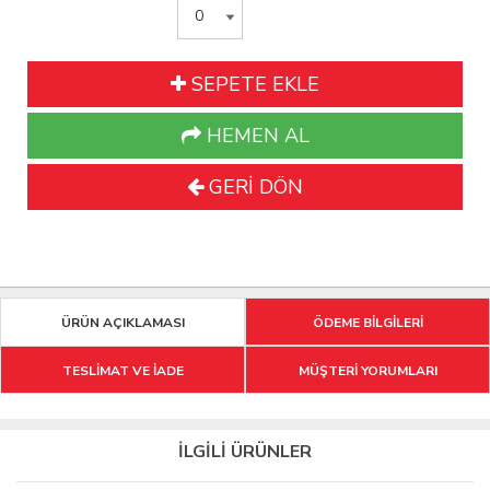
SEPETE EKLE
HEMEN AL
GERİ DÖN
ÜRÜN AÇIKLAMASI
ÖDEME BİLGİLERİ
TESLİMAT VE İADE
MÜŞTERİ YORUMLARI
İLGİLİ ÜRÜNLER