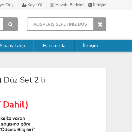
e Girişi
Kayıt Ol
Havale Bildirimi
İletişim
ALIŞVERİŞ SEPETİNİZ BOŞ
Sipariş Takip
Hakkımızda
İletişim
) Düz Set 2 li
 Dahil)