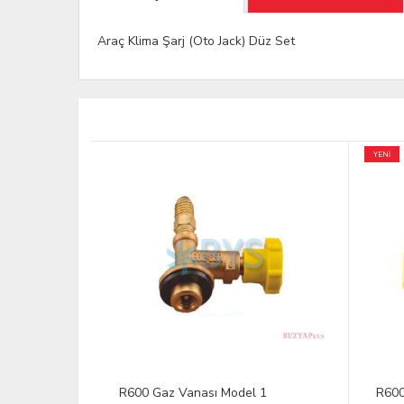
Araç Klima Şarj (Oto Jack) Düz Set
YENİ
 2 (Refco
R600 Gaz Vanası Model 1
R600