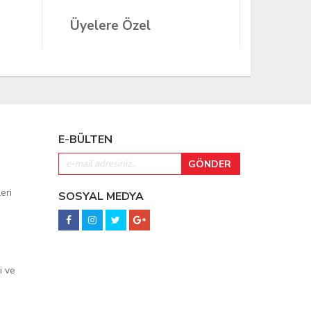
R410
Üyelere Özel
Üyeler
E-BÜLTEN
eri
SOSYAL MEDYA
i ve