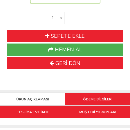
SEPETE EKLE
HEMEN AL
GERİ DÖN
ÜRÜN AÇIKLAMASI
ÖDEME BİLGİLERİ
TESLİMAT VE İADE
MÜŞTERİ YORUMLARI