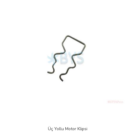
Baymak Ariston Üç Yollu Motor 72N 220V Beyaz