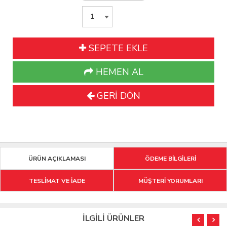
SEPETE EKLE
HEMEN AL
GERİ DÖN
ÜRÜN AÇIKLAMASI
ÖDEME BİLGİLERİ
TESLİMAT VE İADE
MÜŞTERİ YORUMLARI
İLGİLİ ÜRÜNLER