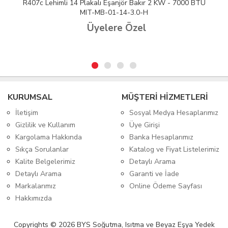
ır 2 KW - 7000 BTU
R407c Lehimli 36 Plakalı Eşanjör Bakır 17
H
BTU MIT-MB-05-36
l
Üyelere Özel
KURUMSAL
MÜŞTERİ HİZMETLERİ
İletişim
Sosyal Medya Hesaplarımız
Gizlilik ve Kullanım
Üye Girişi
Kargolama Hakkında
Banka Hesaplarımız
Sıkça Sorulanlar
Katalog ve Fiyat Listelerimiz
Kalite Belgelerimiz
Detaylı Arama
Detaylı Arama
Garanti ve İade
Markalarımız
Online Ödeme Sayfası
Hakkımızda
Copyrights © 2026 BYS Soğutma, Isıtma ve Beyaz Eşya Yedek