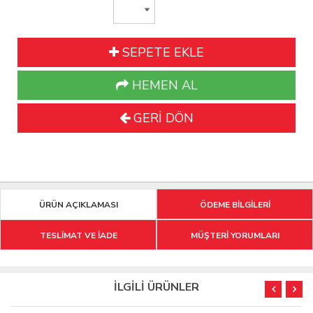
SEPETE EKLE
HEMEN AL
GERİ DÖN
ÜRÜN AÇIKLAMASI
ÖDEME BİLGİLERİ
TESLİMAT VE İADE
MÜŞTERİ YORUMLARI
İLGİLİ ÜRÜNLER