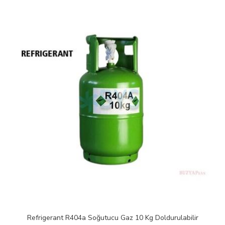
İNDİRİM
t R404a Soğutucu Gaz 10 Kg Doldurulabilir
ICE R407c 