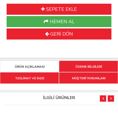
SEPETE EKLE
HEMEN AL
GERİ DÖN
ÜRÜN AÇIKLAMASI
ÖDEME BİLGİLERİ
TESLİMAT VE İADE
MÜŞTERİ YORUMLARI
İLGİLİ ÜRÜNLER