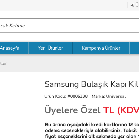
Üy
Anasayfa
Yeni Ürünler
Kampanya Ürünler
tler
Samsung Bulaşık Kapı K
Ürün Kodu:
#0005338
Marka:
Üniversal
Üyelere Özel
TL (KDV