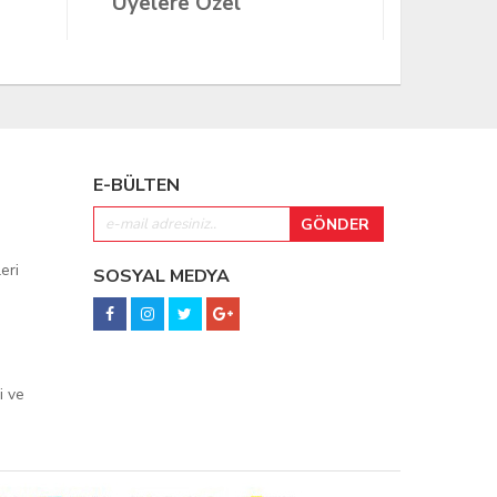
Üyelere Özel
Üyeler
E-BÜLTEN
eri
SOSYAL MEDYA
i ve