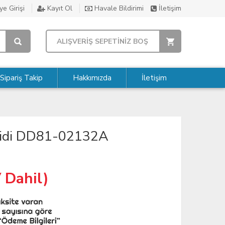
e Girişi
Kayıt Ol
Havale Bildirimi
İletişim
ALIŞVERİŞ SEPETİNİZ BOŞ
Sipariş Takip
Hakkımızda
İletişim
ilidi DD81-02132A
 Dahil)