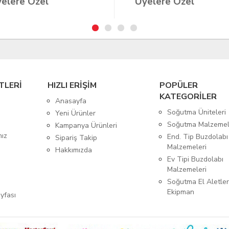
elere Özel
Üyelere Özel
TLERİ
HIZLI ERİŞİM
POPÜLER
KATEGORİLER
Anasayfa
Soğutma Üniteleri
Yeni Ürünler
Soğutma Malzemel
Kampanya Ürünleri
mız
End. Tip Buzdolabı
Sipariş Takip
Malzemeleri
Hakkımızda
Ev Tipi Buzdolabı
Malzemeleri
Soğutma El Aletler
Ekipman
yfası