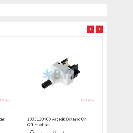
tar
1833120400 Arçelik Bulaşık On
Bulaşık Kap
Off Anahtar
Tip Kırmızı 