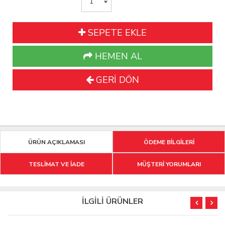
SEPETE EKLE
HEMEN AL
GERİ DÖN
ÜRÜN AÇIKLAMASI
ÖDEME BİLGİLERİ
TESLİMAT VE İADE
MÜŞTERİ YORUMLARI
İLGİLİ ÜRÜNLER