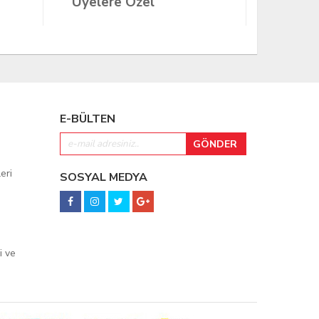
Üyelere Özel
Üyeler
E-BÜLTEN
eri
SOSYAL MEDYA
i ve