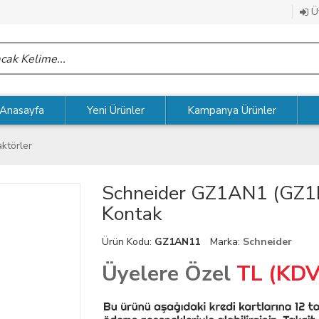
Üy
Anasayfa
Yeni Ürünler
Kampanya Ürünler
ktörler
Schneider GZ1AN1 (GZ1
Kontak
Ürün Kodu:
GZ1AN11
Marka:
Schneider
Üyelere Özel
TL (KDV