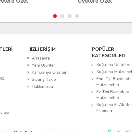
elere Özel
Üyelere Özel
TLERİ
HIZLI ERİŞİM
POPÜLER
KATEGORİLER
Anasayfa
Soğutma Üniteleri
Yeni Ürünler
Soğutma Malzemel
Kampanya Ürünleri
mız
End. Tip Buzdolabı
Sipariş Takip
Malzemeleri
Hakkımızda
Ev Tipi Buzdolabı
Malzemeleri
Soğutma El Aletler
Ekipman
yfası