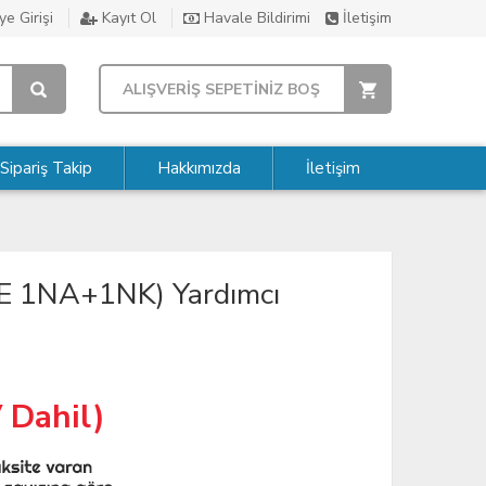
e Girişi
Kayıt Ol
Havale Bildirimi
İletişim
ALIŞVERİŞ SEPETİNİZ BOŞ
Sipariş Takip
Hakkımızda
İletişim
E 1NA+1NK) Yardımcı
 Dahil)