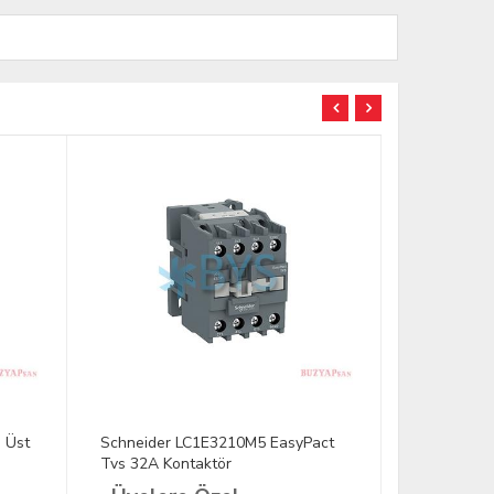
 Üst
Schneider LC1E3210M5 EasyPact
Schneider
Tvs 32A Kontaktör
Tvs 18A Ko