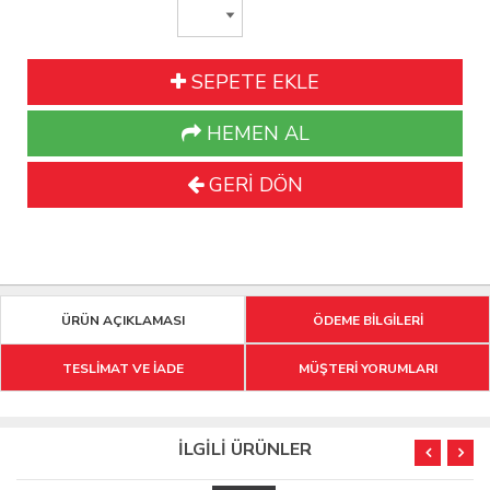
SEPETE EKLE
HEMEN AL
GERİ DÖN
ÜRÜN AÇIKLAMASI
ÖDEME BİLGİLERİ
TESLİMAT VE İADE
MÜŞTERİ YORUMLARI
İLGİLİ ÜRÜNLER