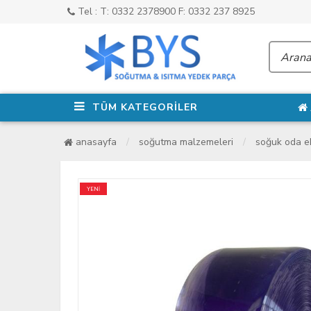
Tel : T: 0332 2378900 F: 0332 237 8925
TÜM KATEGORİLER
anasayfa
soğutma malzemeleri
soğuk oda e
YENİ