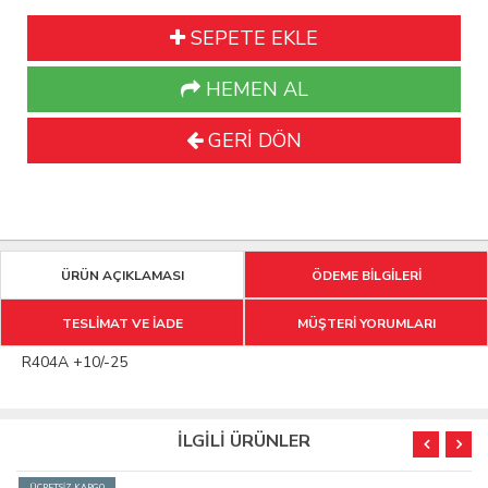
SEPETE EKLE
HEMEN AL
GERİ DÖN
ÜRÜN AÇIKLAMASI
ÖDEME BİLGİLERİ
TESLİMAT VE İADE
MÜŞTERİ YORUMLARI
R404A +10/-25
İLGİLİ ÜRÜNLER