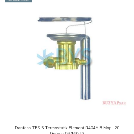
statik Element R404A B Mop -20
Danfoss TES 12 Termosta
rece 067B3343
Derece